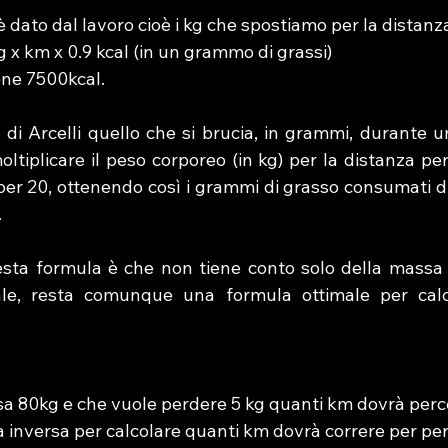
è dato dal lavoro cioè i kg che spostiamo per la distanz
x km x 0.9 kcal (in un grammo di grassi)
ene 7500kcal.
di Arcelli quello che si brucia, in grammi, durante un
ltiplicare il peso corporeo (in kg) per la distanza per
o per 20, ottenendo così i grammi di grasso consumati dur
.
uesta formula è che non tiene conto solo della massa 
le, resta comunque una formula ottimale per calcol
a 80kg e che vuole perdere 5 kg quanti km dovrà perc
a inversa per calcolare quanti km dovrà correre per pe