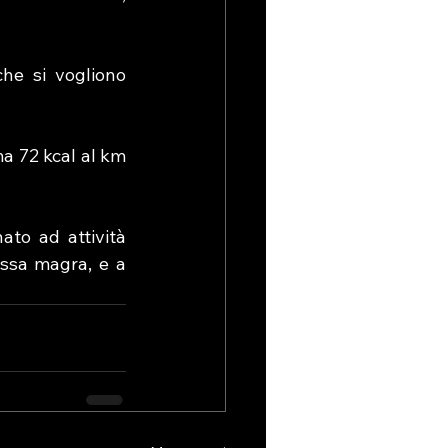
he si vogliono 
a 72 kcal al km 
to ad attività 
ssa magra, e a 