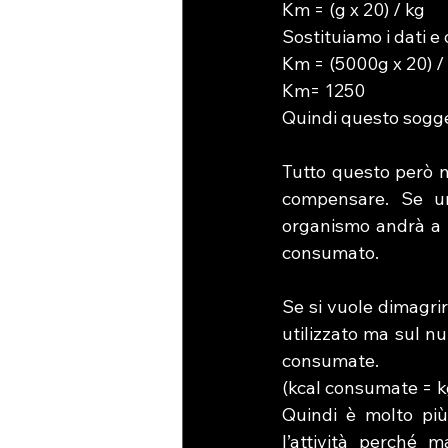
Km = (g x 20) / kg
Sostituiamo i dati e
Km = (5000g x 20) /
Km= 1250
Quindi questo sogge
Tutto questo però n
compensare. Se un
organismo andrà a u
consumato.
Se si vuole dimagri
utilizzato ma sul n
consumate. 
(kcal consumate = k
Quindi è molto più
l’attività perché 