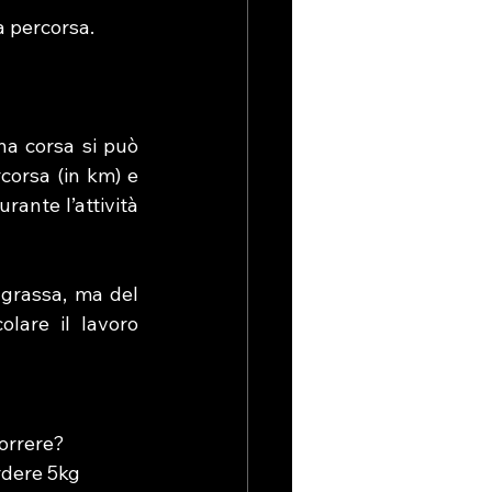
a percorsa.
a corsa si può 
corsa (in km) e 
ante l’attività 
grassa, ma del 
are il lavoro 
orrere?
rdere 5kg