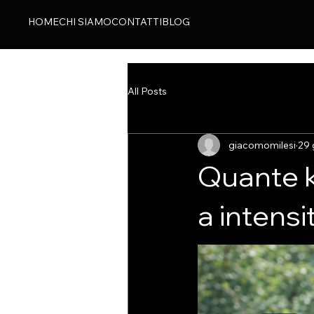
HOME
CHI SIAMO
CONTATTI
BLOG
All Posts
giacomomilesi
29 
Quante k
a intens