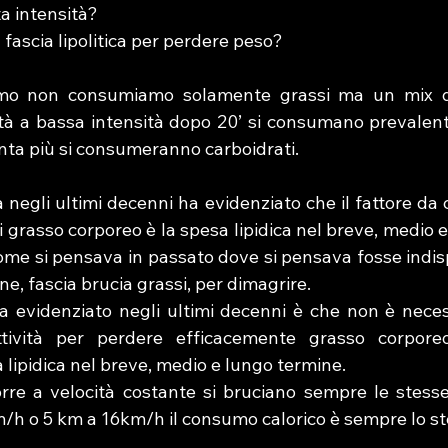
a intensità? 
fascia lipolitica per perdere peso?
o non consumiamo solamente grassi ma un mix di 
vità a bassa intensità dopo 20’ si consumano prevalent
enta più si consumeranno carboidrati.
ca negli ultimi decenni ha evidenziato che il fattore da 
di grasso corporeo è la spesa lipidica nel breve, medio e
me si pensava in passato dove si pensava fosse indisp
e, fascia brucia grassi, per dimagrire. 
ha evidenziato negli ultimi decenni è che non è necess
attività per perdere efficacemente grasso corpore
 lipidica nel breve, medio e lungo termine.
rre a velocità costante si bruciano sempre le stesse c
m/h o 5 km a 16km/h il consumo calorico è sempre lo st