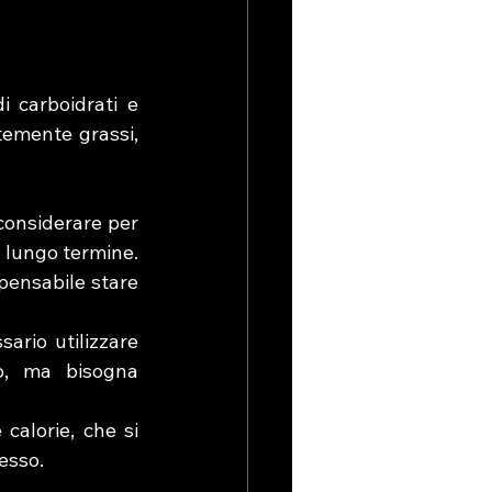
carboidrati e 
emente grassi, 
considerare per 
 lungo termine. 
ensabile stare 
ario utilizzare 
o, ma bisogna 
alorie, che si 
esso.