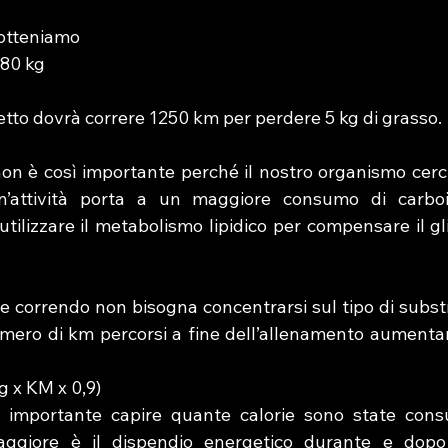
 otteniamo
 80 kg
tto dovrà correre 1250 km per perdere 5 kg di grasso.
on è così importante perché il nostro organismo cerc
’attività porta a un maggiore consumo di carboidr
tilizzare il metabolismo lipidico per compensare il gl
re correndo non bisogna concentrarsi sul tipo di subst
umero di km percorsi
a fine dell’allenamento aumentan
g x KM x 0,9)
 importante capire quante calorie sono state cons
maggiore è il dispendio energetico durante e dopo 