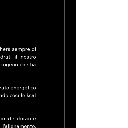
herà sempre di 
ati il nostro 
icogeno che ha 
rato energetico 
do così le kcal 
umate durante 
l’allenamento, 