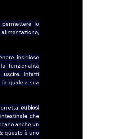
 permettere lo 
: alimentazione, 
nere insidiose 
la funzionalità 
uscire. Infatti 
 la quale a sua 
orretta 
eubiosi 
ntestinale che 
vocano anche un 
à
: questo è uno 