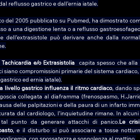
l reflusso gastrico e dall’ernia iatale.
ico del 2005 pubblicato su Pubmed, ha dimostrato come 
o a una digestione lenta o a reflusso gastroesofageo 
e dell’extrasistole può derivare anche dalla normali
he.
 
Tachicardia e/o Extrasistolia 
 capita spesso che alla 
i siano compromissioni primarie del sistema cardiaco, 
gastrico ed ernia iatale).
a livello gastrico influenza il ritmo cardiaco
, dando sp
oscia collegata al diaframma (frenospasmo, H.Jarrico
ausa delle palpitazioni e della paura di un infarto imm
rata dal cardiologo, l’inquietudine rimane. In alcuni c
al punto da generare attacchi di panico.
Le cris
pasto
, e il disturbo si può associare a tosse notturna
poglicemia, con spossatezza e sonnolenza al mattino.