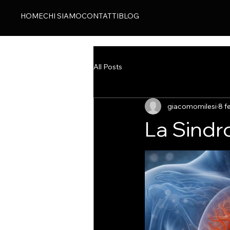
HOME
CHI SIAMO
CONTATTI
BLOG
All Posts
giacomomilesi
8 f
La Sindr