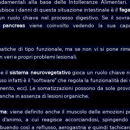
damentali alla base delle Intolleranze Alimentari. 
isce i danni di questa situazione intestinale è il 
fega
un ruolo chiave nel processo digestivo. Se il sovrac
 
pancreas
 viene coinvolto vedendo la sua capac
matiche di tipo funzionale, ma se non vi si pone rime
 veri e propri problemi lesionali.
e il 
sistema neurovegetativo
 gioca un ruolo chiave ne
so infatti è il “software” che regola la funzionalità dei vi
mento, ecc). Le somatizzazioni possono da sole provoc
, anche in assenza di lesioni organiche.
mma
: viene definito anche il muscolo delle emozioni p
i d’animo, a cui reagisce accorciandosi, spingendo
buendo così a reflusso, aerogastria e quindi tachicardi