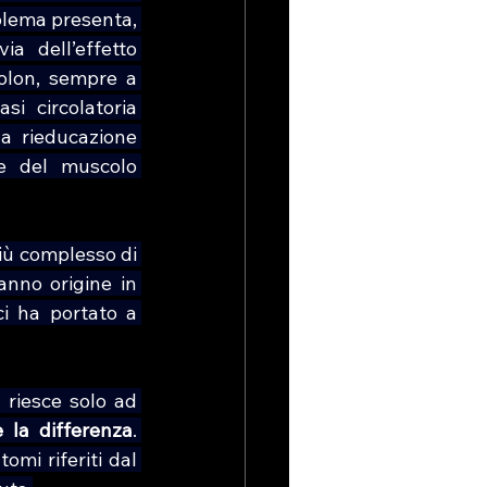
lema presenta, 
a dell’effetto 
olon, sempre a 
i circolatoria 
a rieducazione 
ne del muscolo 
iù complesso di 
nno origine in 
 ha portato a 
riesce solo ad 
 la differenza
. 
mi riferiti dal 