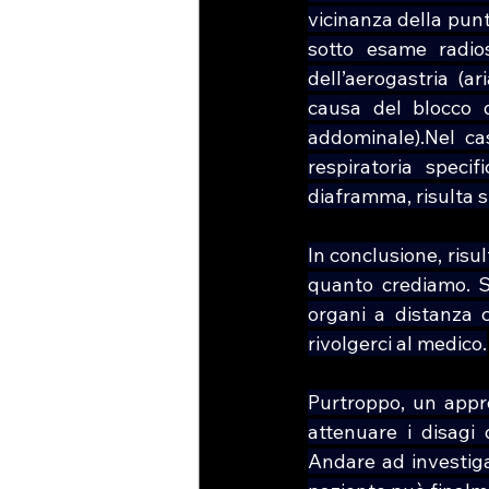
vicinanza della pun
sotto esame radiosc
dell’aerogastria (a
causa del blocco d
addominale).Nel cas
respiratoria specif
diaframma, risulta s
In conclusione, risu
quanto crediamo. S
organi a distanza 
rivolgerci al medico.
Purtroppo, un appro
attenuare i disagi 
Andare ad investigar