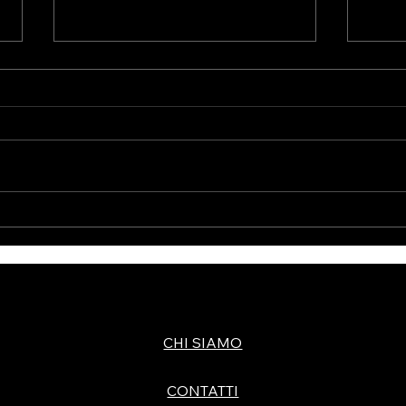
SUDARE DI PIU’ FA
ALL
BRUCIARE PIU’ CALORE E
GRA
DIMAGRIRE PIU'
VELOCEMENTE?
CHI SIAMO
CONTATTI