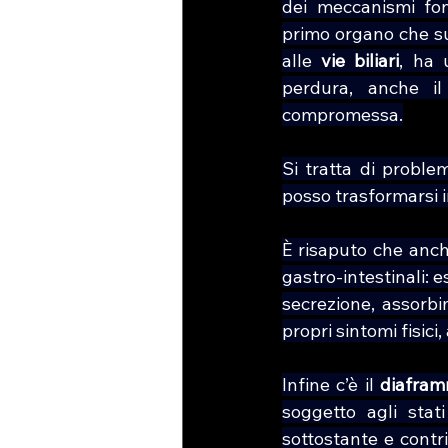
dei meccanismi fon
primo organo che sub
alle 
vie biliari
, ha 
perdura, anche il
compromessa.
Si tratta di proble
posso trasformarsi in
È risaputo che anch
gastro-intestinali: es
secrezione, assorbi
propri sintomi fisici
Infine c’è il 
diafra
soggetto agli stat
sottostante e contri