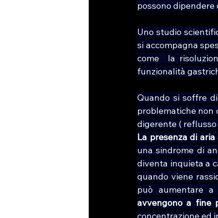
possono dipendere da
Uno studio scientif
si accompagna spess
come  la risoluzion
funzionalità gastric
Quando si soffre di
problematiche non c
digerente ( reflusso 
La presenza di aria 
una sindrome di ang
diventa inquieta a c
quando viene rassicu
può aumentare a t
avvengono a fine 
concentrazione ed i