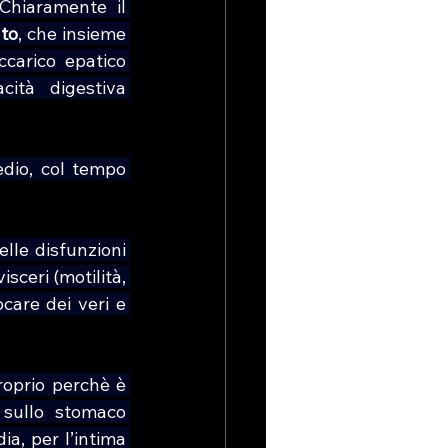
Chiaramente il 
to
, che insieme 
carico epatico 
ità digestiva 
dio, col tempo 
lle disfunzioni 
sceri (motilità, 
are dei veri e 
roprio perchè è 
 sullo stomaco 
a, per l’intima 