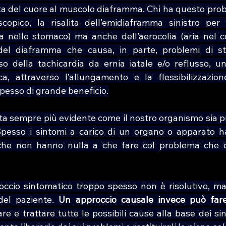
ta del cuore al muscolo diaframma. Chi ha questo prob
opico, la risalita dell’emidiaframma sinistro per vi
ria nello stomaco) ma anche dell’aerocolia (aria nel c
el diaframma che causa, in parte, problemi di stas
o della tachicardia da ernia iatale e/o reflusso, un
ica, attraverso l’allungamento e la flessibilizzazio
pesso di grande beneficio.
lta sempre più evidente come il nostro organismo sia p
pesso i sintomi a carico di un organo o apparato ha
che non hanno nulla a che fare col problema che ci
ccio sintomatico troppo spesso non è risolutivo, ma 
del paziente. 
Un approccio causale invece può fare
e e trattare tutte le possibili cause alla base dei sinto